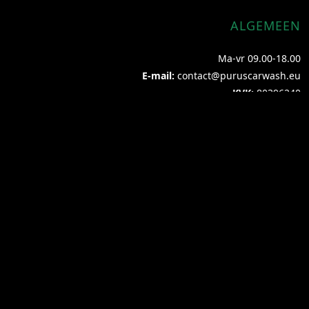
ALGEMEEN
Ma-vr 09.00-18.00
E-mail:
contact@puruscarwash.eu
KVK:
80396240
Adres:
de Jister 21
8754 GM MAKKUM (geen bezoekadres)
Adres:
Wagenmakersstraat 6-019
8601 VA Sneek Bezoekadres (alleen op afspraak) Tel: +31(0)6
1111 5606
mail@verenigdewebshops.nl
© 2026 PURUS CARWASH. DESIGNED FOR PERFORMANCE.