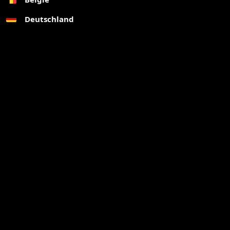
Deutschland
ALGEMEEN
Ma-vr 09.00-18.00
E-mail:
contact@puruscarwash.eu
KVK:
80396240
Adres:
de Jister 21
8754 GM MAKKUM (geen bezoekadres)
Adres:
Wagenmakersstraat 6-019
8601 VA Sneek Bezoekadres (alleen op afspraak) Tel: +31(0)6
1111 5606
mail@verenigdewebshops.nl