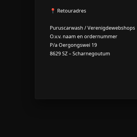
📍
Retouradres
Puruscarwash / Verenigdewebshops
O.v.v. naam en ordernummer
P/a Oergongswei 19
8629 SZ – Scharnegoutum