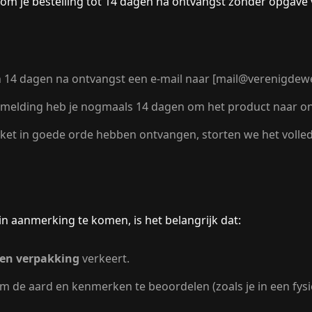
 om je bestelling tot
14 dagen na ontvangst
zonder opgave v
 14 dagen na ontvangst een e-mail naar [mail@verenigdew
elding heb je nogmaals 14 dagen om het product naar ons
ket in goede orde hebben ontvangen, storten we het voll
n aanmerking te komen, is het belangrijk dat:
t en verpakking
verkeert.
om de aard en kenmerken te beoordelen (zoals je in een fys